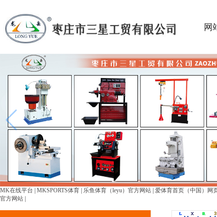
网
MK在线平台
|
MKSPORTS体育
|
乐鱼体育（leyu）官方网站
|
爱体育首页（中国）网
官方网站
|