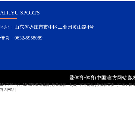
AITIYU SPORTS
地址：山东省枣庄市市中区工业园黄山路4号
传真：0632-5958089
爱体育·体育(中国)官方网站 版
MK在线平台
|
MKSPORTS体育
|
乐鱼体育（leyu）官方网站
|
爱体育首页（中国）网
官方网站
|