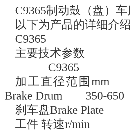
C9365制动鼓（盘）车
以下为产品的详细介
C9365
主要技术参数 Ma
C9365
加工直径范围mm Range
Brake Drum 350-650
刹车盘Brake Plate 1
工件 转速r/min Ro