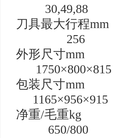
30,49,88
刀具最大行程mm 
256
外形尺寸mm Over
1750×800×815
包装尺寸mm Pack
1165×956×915
净重/毛重
650/800