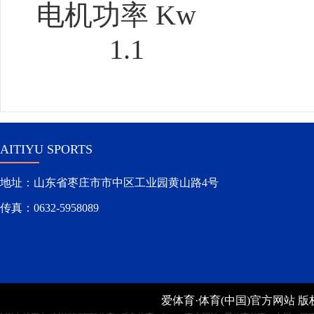
电机功率 K
1.1
AITIYU SPORTS
地址：山东省枣庄市市中区工业园黄山路4号
传真：0632-5958089
爱体育·体育(中国)官方网站 版