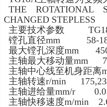
THE ROTATIONAL 
CHANGED STEPLESS
主要技术参数 TG18
镗孔直径mm 58-18
最大镗孔深度mm 45
主轴最大移动量mm 7
主轴中心线至机身距离mm
主轴转速r/min 175,230,3
主轴进给量mm/r 0.05,0
主轴快移速度m/min 2.