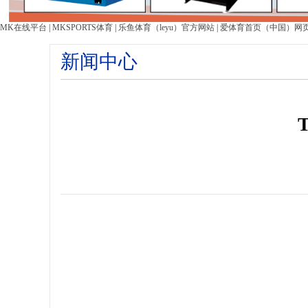
MK在线平台
|
MKSPORTS体育
|
乐鱼体育（leyu）官方网站
|
爱体育首页（中国）网
新闻中心