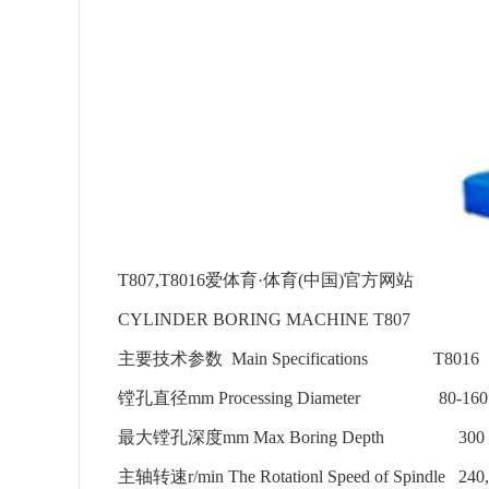
T807,T8016爱体育·体育(中国)官方网站
CYLINDER BORING MACHINE T807
主要技术参数 Main Specifications T80
镗孔直径mm Processing Diameter 80-16
最大镗孔深度mm Max Boring Depth 3
主轴转速r/min The Rotationl Speed of Spindle