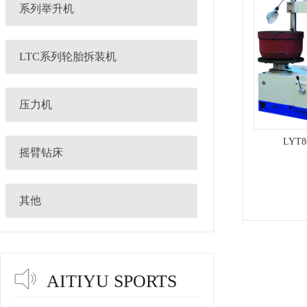
系列举升机
LTC系列轮胎拆装机
压力机
LYT
摇臂钻床
其他
AITIYU SPORTS