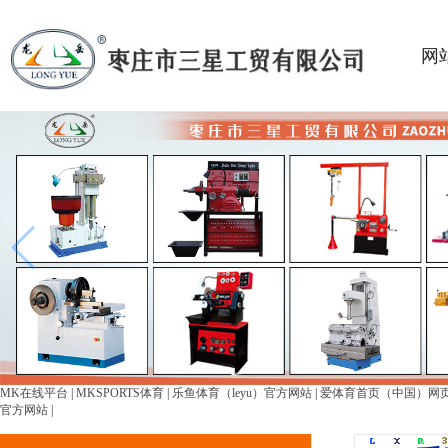
网
MK在线平台
|
MKSPORTS体育
|
乐鱼体育（leyu）官方网站
|
爱体育首页（中国）网
官方网站
|